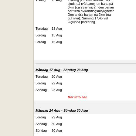
Tisdag
11 Aug
Träning på Hallankartan. Det
bjuds på två banor, en bana på
6km (ca svart nivå), den banan
har flera avkortningsmöjligheter.
Den andra banan ca 2km (ca
gul niva). Samling 17.45 vid
Öglunda parkering.
Torsdag
13 Aug
Lördag
15 Aug
Lördag
15 Aug
Måndag 17 Aug - Söndag 23 Aug
Torsdag
20 Aug
Lördag
22 Aug
Söndag
23 Aug
Mer info här.
Måndag 24 Aug - Söndag 30 Aug
Lördag
29 Aug
Söndag
30 Aug
Söndag
30 Aug