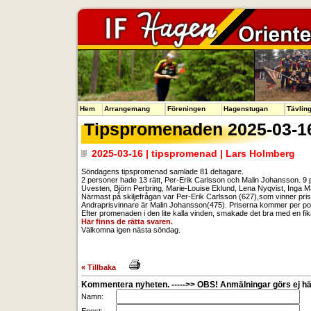
Hem
Arrangemang
Föreningen
Hagenstugan
Tävlin
Tipspromenaden 2025-03-1
2025-03-16 | tipspromenad | Lars Holmberg
Söndagens tipspromenad samlade 81 deltagare.
2 personer hade 13 rätt, Per-Erik Carlsson och Malin Johansson. 9 p
Uvesten, Björn Perbring, Marie-Louise Eklund, Lena Nyqvist, Inga 
Närmast på skiljefrågan var Per-Erik Carlsson (627),som vinner pri
Andraprisvinnare är Malin Johansson(475). Priserna kommer per po
Efter promenaden i den lite kalla vinden, smakade det bra med en fik
Här finns de rätta svaren.
Välkomna igen nästa söndag.
« Tillbaka
Kommentera nyheten. ----->> OBS! Anmälningar görs ej här
Namn: