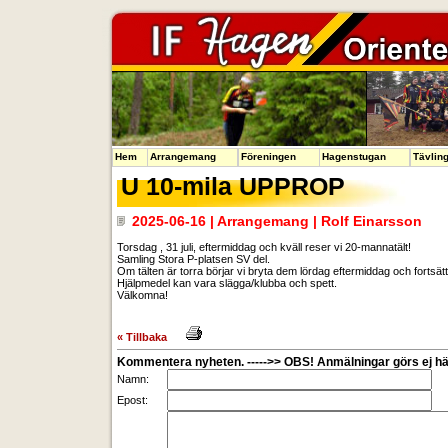
Hem
Arrangemang
Föreningen
Hagenstugan
Tävlin
U 10-mila UPPROP
2025-06-16 | Arrangemang | Rolf Einarsson
Torsdag , 31 juli, eftermiddag och kväll reser vi 20-mannatält!
Samling Stora P-platsen SV del.
Om tälten är torra börjar vi bryta dem lördag eftermiddag och fortsät
Hjälpmedel kan vara slägga/klubba och spett.
Välkomna!
« Tillbaka
Kommentera nyheten. ----->> OBS! Anmälningar görs ej här
Namn:
Epost: