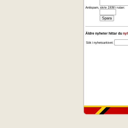
Antispam, skriv
1936
i rutan:
Äldre nyheter hittar du
ny
Sök i nyhetsarkivet: