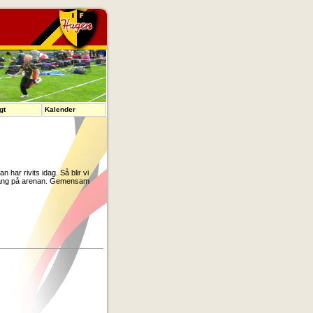
gt
Kalender
 har rivits idag. Så blir vi
tt gäng på arenan. Gemensam