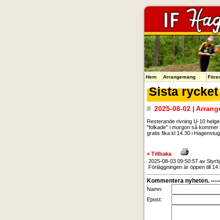
Hem
Arrangemang
Före
Sista rycket
2025-08-02 | Arran
Resterande rivning U-10 helgen:
"folkade" i morgon så kommer d
gratis fika kl 14.30 i Hagenst
« Tillbaka
2025-08-03 09:50:57 av
Styrb
Förläggningen är öppen till 14.
Kommentera nyheten. -----
Namn:
Epost: