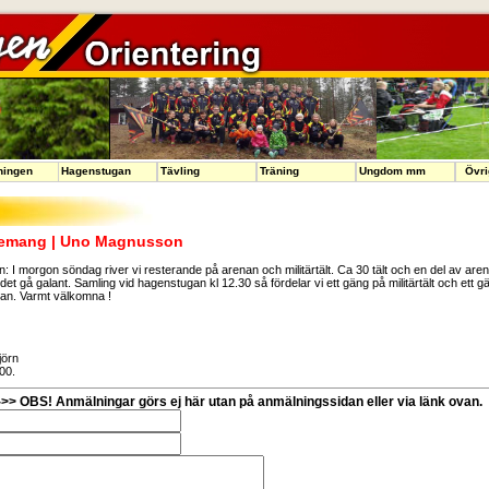
ningen
Hagenstugan
Tävling
Träning
Ungdom mm
Övri
gemang | Uno Magnusson
 I morgon söndag river vi resterande på arenan och militärtält. Ca 30 tält och en del av arenan
et gå galant. Samling vid hagenstugan kl 12.30 så fördelar vi ett gäng på militärtält och e
ugan. Varmt välkomna !
jörn
00.
>> OBS! Anmälningar görs ej här utan på anmälningssidan eller via länk ovan.