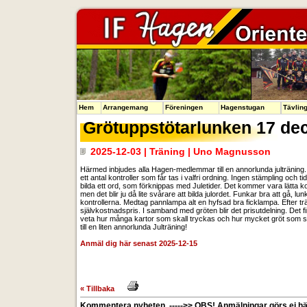
Hem
Arrangemang
Föreningen
Hagenstugan
Tävlin
Grötuppstötarlunken 17 de
2025-12-03 | Träning | Uno Magnusson
Härmed inbjudes alla Hagen-medlemmar till en annorlunda jultränin
ett antal kontroller som får tas i valfri ordning. Ingen stämpling oc
bilda ett ord, som förknippas med Juletider. Det kommer vara lätta ko
men det blir ju då lite svårare att bilda julordet. Funkar bra att gå,
kontrollerna. Medtag pannlampa alt en hyfsad bra ficklampa. Efter t
självkostnadspris. I samband med gröten blir det prisutdelning. Det f
veta hur många kartor som skall tryckas och hur mycket gröt som sk
till en liten annorlunda Julträning!
Anmäl dig här senast 2025-12-15
« Tillbaka
Kommentera nyheten. ----->> OBS! Anmälningar görs ej här