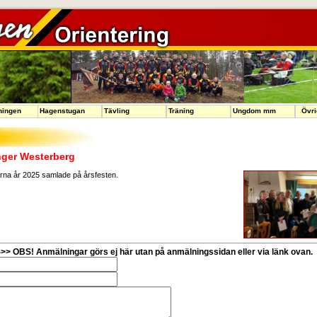
ningen
Hagenstugan
Tävling
Träning
Ungdom mm
Övri
Inger Westerberg
arna år 2025 samlade på årsfesten.
>> OBS! Anmälningar görs ej här utan på anmälningssidan eller via länk ovan.