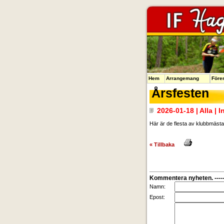
Hem
Arrangemang
Före
Årsfesten
2026-01-18 | Alla | 
Här är de flesta av klubbmäst
« Tillbaka
Kommentera nyheten. -----
Namn:
Epost: