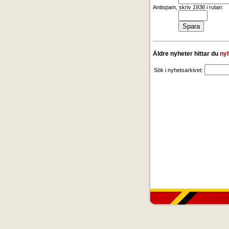
Antispam, skriv
1936
i rutan:
Äldre nyheter hittar du
ny
Sök i nyhetsarkivet: