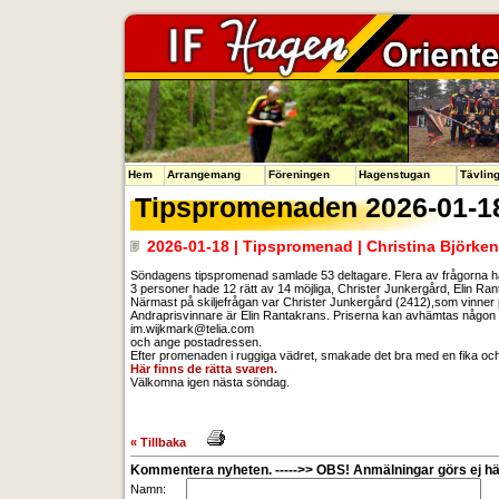
Hem
Arrangemang
Föreningen
Hagenstugan
Tävlin
Tipspromenaden 2026-01-1
2026-01-18 | Tipspromenad | Christina Björken
Söndagens tipspromenad samlade 53 deltagare. Flera av frågorna had
3 personer hade 12 rätt av 14 möjliga, Christer Junkergård, Elin Ra
Närmast på skiljefrågan var Christer Junkergård (2412),som vinner
Andraprisvinnare är Elin Rantakrans. Priserna kan avhämtas någon
im.wijkmark@telia.com
och ange postadressen.
Efter promenaden i ruggiga vädret, smakade det bra med en fika och
Här finns de rätta svaren.
Välkomna igen nästa söndag.
« Tillbaka
Kommentera nyheten. ----->> OBS! Anmälningar görs ej här
Namn: