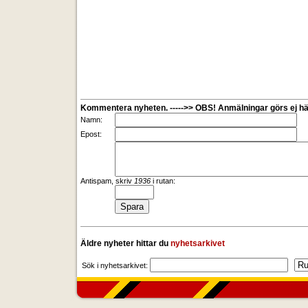
Kommentera nyheten. ----->> OBS! Anmälningar görs ej här
Namn:
Epost:
Antispam, skriv
1936
i rutan:
Äldre nyheter hittar du
nyhetsarkivet
Sök i nyhetsarkivet: