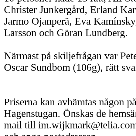
Christer Junkergård, Erland Kar
Jarmo Ojanperä, Eva Kamínsky,
Larsson och Göran Lundberg.
Närmast på skiljefrågan var Pet
Oscar Sundbom (106g), rätt sva
Priserna kan avhämtas någon på
Hagenstugan. Önskas de hemsän
mail till im.wijkmark@telia.co