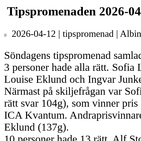
Tipspromenaden 2026-04
2026-04-12 | tipspromenad | Albin
Söndagens tipspromenad samlad
3 personer hade alla rätt. Sofia
Louise Eklund och Ingvar Junke
Närmast på skiljefrågan var Sof
rätt svar 104g), som vinner pris
ICA Kvantum. Andraprisvinnare
Eklund (137g).
10 personer hade 13 rätt, Alf St