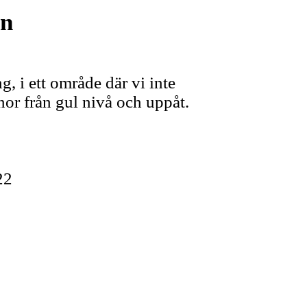
an
g, i ett område där vi inte
nor från gul nivå och uppåt.
Fqr7
22