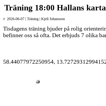
Träning 18:00 Hallans kart
2026-06-07 | Träning | Kjell Johansson
Tisdagens träning bjuder på rolig orienterin
befinner oss så ofta. Det erbjuds 7 olika ba
https://maps.app.goo.gl/2BSQZiEP9yrLE
58.44077972250954, 13.7272931299415
« Tillbaka