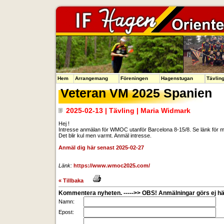
Hem
Arrangemang
Föreningen
Hagenstugan
Tävlin
Veteran VM 2025 Spanien
2025-02-13 | Tävling | Maria Widmark
Hej !
Intresse anmälan för WMOC utanför Barcelona 8-15/8. Se länk för mer i
Det blir kul men varmt. Anmäl intresse.
Anmäl dig här senast 2025-02-27
Länk:
https://www.wmoc2025.com/
« Tillbaka
Kommentera nyheten. ----->> OBS! Anmälningar görs ej här
Namn:
Epost: