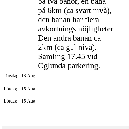
på två banor, en bana
på 6km (ca svart nivå),
den banan har flera
avkortningsmöjligheter.
Den andra banan ca
2km (ca gul niva).
Samling 17.45 vid
Öglunda parkering.
Torsdag
13 Aug
Lördag
15 Aug
Lördag
15 Aug